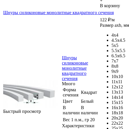
+
В корзину
Шнуры силиконовые монолитные квадратного сечения
122
₽
/м
Размер axb, м
4x4
4.5x4.5
5x5
5.5x5.5
6.5x6.5
Шнуры
7x7
силиконовые
8x8
монолитные
9x9
квадратного
10x10
сечения
11x11
Много
12x12
Форма
13x13
Квадрат
сечения
14x14
Цвет
Белый
15x15
В
В
16x16
Быстрый просмотр
наличии
наличии
18x18
20x20
Вес 1 п.м., гр
20
22x22
Характеристики
25x25