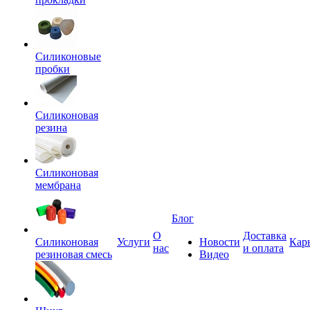
Силиконовые
пробки
Силиконовая
резина
Силиконовая
мембрана
Блог
О
Доставка
Силиконовая
Услуги
Новости
Кар
нас
и оплата
резиновая смесь
Видео