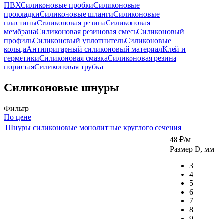
ПВХ
Силиконовые пробки
Силиконовые
прокладки
Силиконовые шланги
Силиконовые
пластины
Силиконовая резина
Силиконовая
мембрана
Силиконовая резиновая смесь
Силиконовый
профиль
Силиконовый уплотнитель
Силиконовые
кольца
Антипригарный силиконовый материал
Клей и
герметики
Силиконовая смазка
Силиконовая резина
пористая
Силиконовая трубка
Силиконовые шнуры
Фильтр
По цене
Шнуры силиконовые монолитные круглого сечения
48
₽
/м
Размер D, мм
3
4
5
6
7
8
9