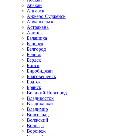
Абакан
Ангарск
Анжеро-Судженск
Архангельск
Астрахань
Ачинск
Балашиха
Барнаул
Белгород
Белово
Бердск
Бийск
Биробиджан
Благовещенск
Братск
Брянск
Великий Новгород
Владивосток
Владикавказ
Владимир
Волгоград
Волжский
Вологда
Воронеж