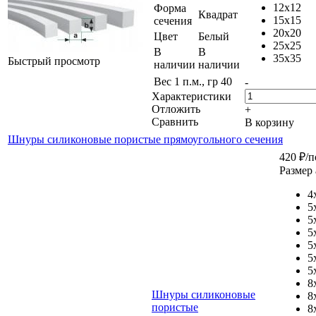
12x12
Форма
Квадрат
15x15
сечения
20x20
Цвет
Белый
25x25
В
В
35x35
Быстрый просмотр
наличии
наличии
Вес 1 п.м., гр
40
-
Характеристики
Отложить
+
Сравнить
В корзину
Шнуры силиконовые пористые прямоугольного сечения
420
₽
/п
Размер 
4
5
5
5
5
5
5
8
Шнуры силиконовые
8
пористые
8