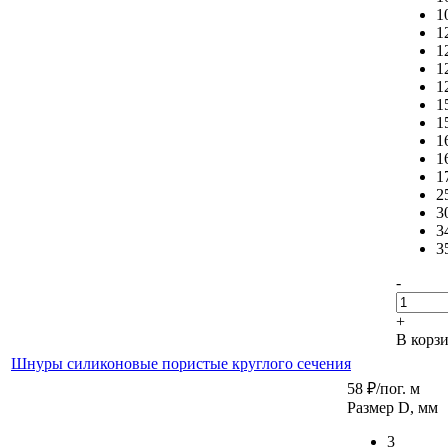
1
1
1
1
1
1
1
1
1
1
2
3
3
3
-
+
В корз
Шнуры силиконовые пористые круглого сечения
58
₽
/пог. м
Размер D, мм
3