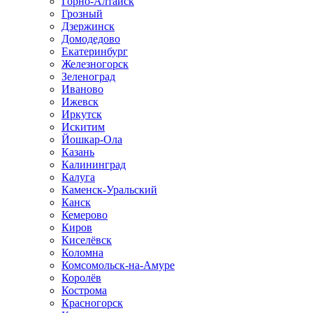
Горно-Алтайск
Грозный
Дзержинск
Домодедово
Екатеринбург
Железногорск
Зеленоград
Иваново
Ижевск
Иркутск
Искитим
Йошкар-Ола
Казань
Калининград
Калуга
Каменск-Уральский
Канск
Кемерово
Киров
Киселёвск
Коломна
Комсомольск-на-Амуре
Королёв
Кострома
Красногорск