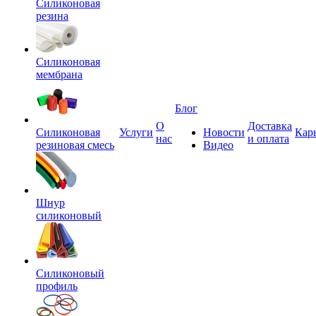
Силиконовая
резина
Силиконовая
мембрана
Блог
О
Доставка
Силиконовая
Услуги
Новости
Кар
нас
и оплата
резиновая смесь
Видео
Шнур
силиконовый
Силиконовый
профиль