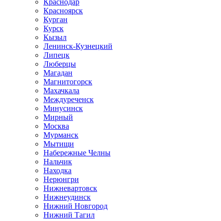
Краснодар
Красноярск
Курган
Курск
Кызыл
Ленинск-Кузнецкий
Липецк
Люберцы
Магадан
Магнитогорск
Махачкала
Междуреченск
Минусинск
Мирный
Москва
Мурманск
Мытищи
Набережные Челны
Нальчик
Находка
Нерюнгри
Нижневартовск
Нижнеудинск
Нижний Новгород
Нижний Тагил