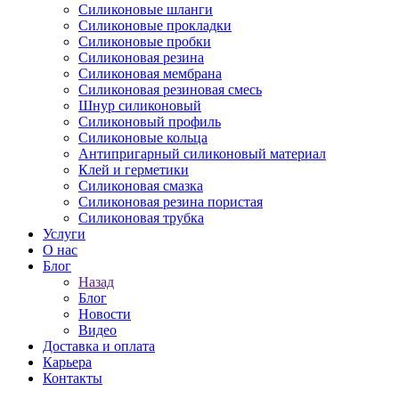
Силиконовые шланги
Силиконовые прокладки
Силиконовые пробки
Силиконовая резина
Силиконовая мембрана
Силиконовая резиновая смесь
Шнур силиконовый
Силиконовый профиль
Силиконовые кольца
Антипригарный силиконовый материал
Клей и герметики
Силиконовая смазка
Силиконовая резина пористая
Силиконовая трубка
Услуги
О нас
Блог
Назад
Блог
Новости
Видео
Доставка и оплата
Карьера
Контакты