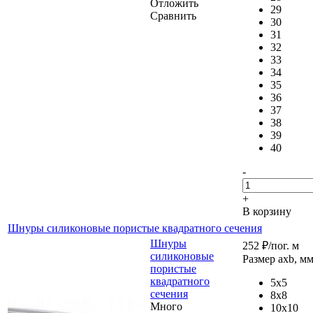
Отложить
29
Сравнить
30
31
32
33
34
35
36
37
38
39
40
-
+
В корзину
Шнуры силиконовые пористые квадратного сечения
Шнуры
252
₽
/пог. м
силиконовые
Размер axb, м
пористые
квадратного
5x5
сечения
8x8
Много
10x10