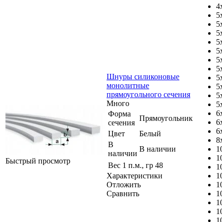
4
5
5
5
5
5
5
5
Шнуры силиконовые
5
монолитные
5
прямоугольного сечения
5
Много
5
6
Форма
Прямоугольник
6
сечения
6
Цвет
Белый
8
В
В наличии
1
наличии
1
Быстрый просмотр
Вес 1 п.м., гр
48
1
Характеристики
1
Отложить
1
Сравнить
1
1
1
1