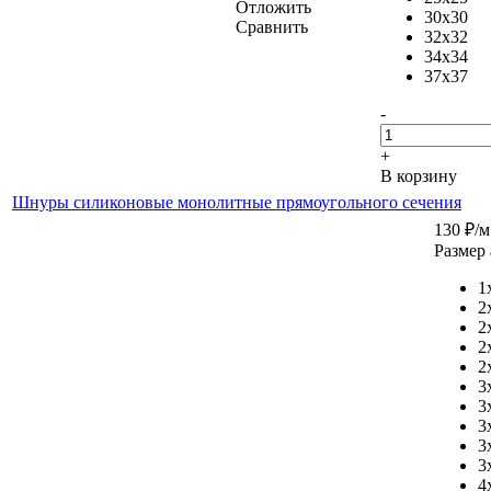
Отложить
30x30
Сравнить
32x32
34x34
37x37
-
+
В корзину
Шнуры силиконовые монолитные прямоугольного сечения
130
₽
/м
Размер 
1
2
2
2
2
3
3
3
3
3
4