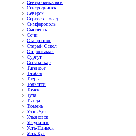
Северобайкальск
Северодвинск
Северск
Сергиев Посад
Симферополь
Смоленск
Сочи
Ставрополь
Старый Оскол
Стерлитамак
Сургут
Сыктывкар
Таганрог
Тамбов
Тверь
Тольятти
Томск
Тула
Тында
Тюмень
Улан-Удэ
Ульяновск
Уссурийск
Усть-Илимск
Усть-Кут