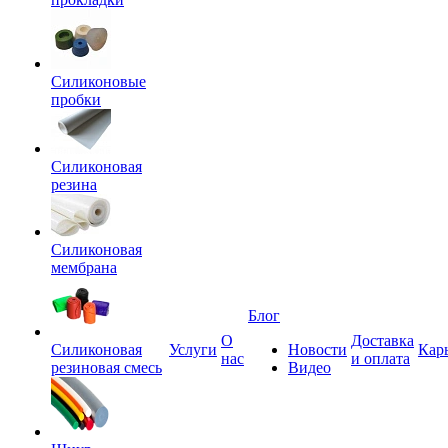
Силиконовые
пробки
Силиконовая
резина
Силиконовая
мембрана
Блог
О
Доставка
Силиконовая
Услуги
Новости
Кар
нас
и оплата
резиновая смесь
Видео