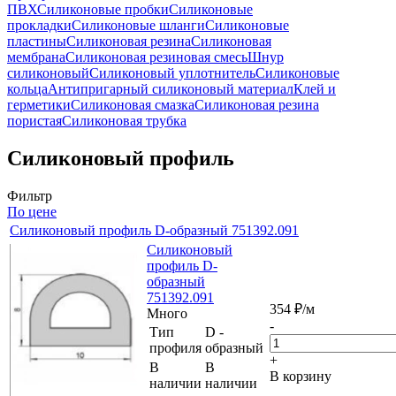
ПВХ
Силиконовые пробки
Силиконовые
прокладки
Силиконовые шланги
Силиконовые
пластины
Силиконовая резина
Силиконовая
мембрана
Силиконовая резиновая смесь
Шнур
силиконовый
Силиконовый уплотнитель
Силиконовые
кольца
Антипригарный силиконовый материал
Клей и
герметики
Силиконовая смазка
Силиконовая резина
пористая
Силиконовая трубка
Силиконовый профиль
Фильтр
По цене
Силиконовый профиль D-образный 751392.091
Силиконовый
профиль D-
образный
751392.091
354
₽
/м
Много
-
Тип
D -
профиля
образный
+
В
В
В корзину
наличии
наличии