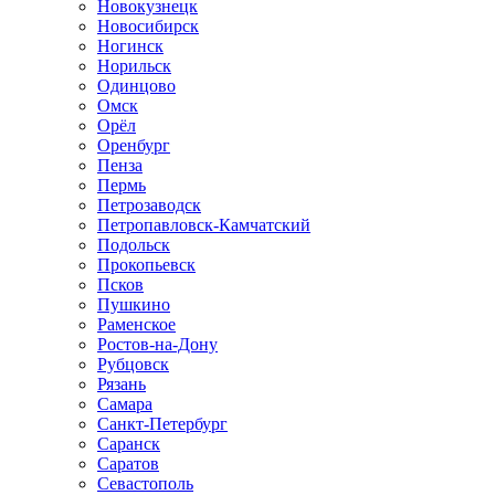
Новокузнецк
Новосибирск
Ногинск
Норильск
Одинцово
Омск
Орёл
Оренбург
Пенза
Пермь
Петрозаводск
Петропавловск-Камчатский
Подольск
Прокопьевск
Псков
Пушкино
Раменское
Ростов-на-Дону
Рубцовск
Рязань
Самара
Санкт-Петербург
Саранск
Саратов
Севастополь