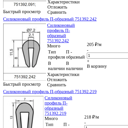
Характеристики
Отложить
Быстрый просмотр
Сравнить
Силиконовый профиль П-образный 751392.242
Силиконовый
профиль П-
образный
751392.242
205
₽
/м
Много
-
Тип
П -
профиля
образный
+
В
В
В корзину
наличии
наличии
Характеристики
Отложить
Быстрый просмотр
Сравнить
Силиконовый профиль П-образный 751392.219
Силиконовый
профиль П-
образный
751392.219
218
₽
/м
Много
-
Тип
П -