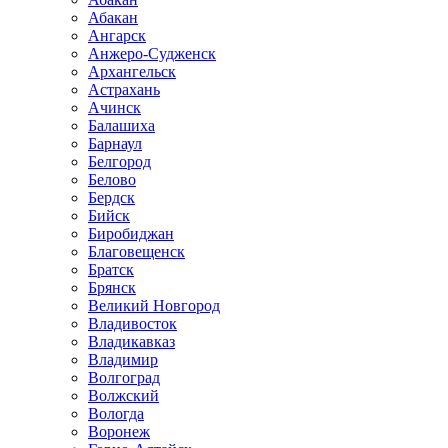
Абакан
Ангарск
Анжеро-Судженск
Архангельск
Астрахань
Ачинск
Балашиха
Барнаул
Белгород
Белово
Бердск
Бийск
Биробиджан
Благовещенск
Братск
Брянск
Великий Новгород
Владивосток
Владикавказ
Владимир
Волгоград
Волжский
Вологда
Воронеж