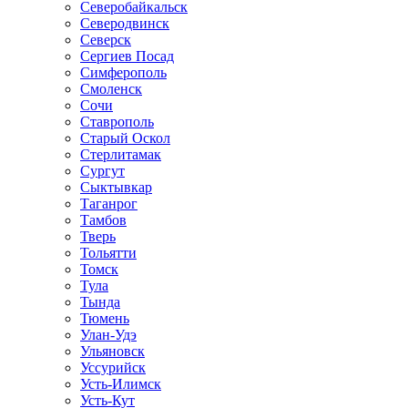
Северобайкальск
Северодвинск
Северск
Сергиев Посад
Симферополь
Смоленск
Сочи
Ставрополь
Старый Оскол
Стерлитамак
Сургут
Сыктывкар
Таганрог
Тамбов
Тверь
Тольятти
Томск
Тула
Тында
Тюмень
Улан-Удэ
Ульяновск
Уссурийск
Усть-Илимск
Усть-Кут