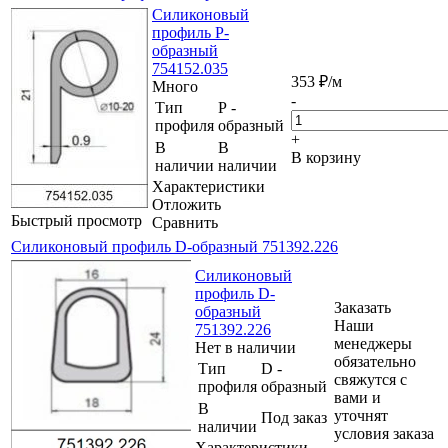
Силиконовый
профиль Р-
образный
754152.035
353
₽
/м
Много
-
Тип
Р -
профиля
образный
+
В
В
В корзину
наличии
наличии
Характеристики
Отложить
Быстрый просмотр
Сравнить
Силиконовый профиль D-образный 751392.226
Силиконовый
профиль D-
Заказать
образный
Наши
751392.226
менеджеры
Нет в наличии
обязательно
Тип
D -
свяжутся с
профиля
образный
вами и
В
уточнят
Под заказ
наличии
условия заказа
Характеристики