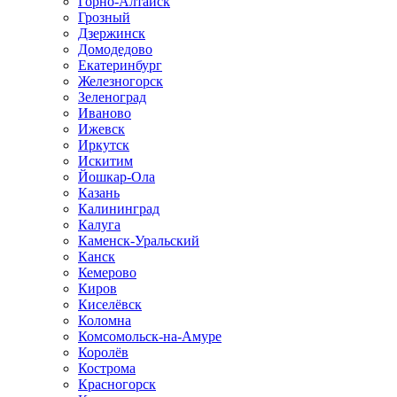
Горно-Алтайск
Грозный
Дзержинск
Домодедово
Екатеринбург
Железногорск
Зеленоград
Иваново
Ижевск
Иркутск
Искитим
Йошкар-Ола
Казань
Калининград
Калуга
Каменск-Уральский
Канск
Кемерово
Киров
Киселёвск
Коломна
Комсомольск-на-Амуре
Королёв
Кострома
Красногорск