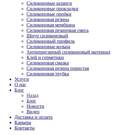
Силиконовые шланги
Силиконовые прокладки
Силиконовые пробки
Силиконовая резина
Силиконовая мембрана
Силиконовая резиновая смесь
Шнур силиконовый
Силиконовый профиль
Силиконовые кольца
Антипригарный силиконовый материал
Клей и герметики
Силиконовая смазка
Силиконовая резина пористая
Силиконовая трубка
Услуги
О нас
Блог
Назад
Блог
Новости
Видео
Доставка и оплата
Карьера
Контакты