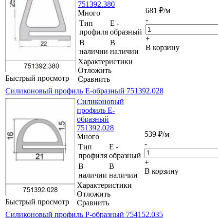
751392.380
681
₽
/м
Много
-
Тип
Е -
профиля
образный
+
В
В
В корзину
наличии
наличии
Характеристики
Отложить
Быстрый просмотр
Сравнить
Силиконовый профиль Е-образный 751392.028
Силиконовый
профиль Е-
образный
751392.028
539
₽
/м
Много
-
Тип
Е -
профиля
образный
+
В
В
В корзину
наличии
наличии
Характеристики
Отложить
Быстрый просмотр
Сравнить
Силиконовый профиль Р-образный 754152.035