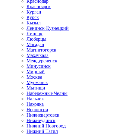
Краснодар
Красноярск
Курган
Курск
Кызыл
Ленинск-Кузнецкий
Липецк
Люберцы
Магадан
Магнитогорск
Махачкала
Междуреченск
Минусинск
Мирный
Москва
Мурманск
Мытищи
Набережные Челны
Нальчик
Находка
Нерюнгри
Нижневартовск
Нижнеудинск
Нижний Новгород
Нижний Тагил