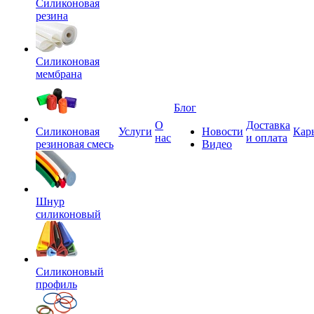
Силиконовая
резина
Силиконовая
мембрана
Блог
О
Доставка
Силиконовая
Услуги
Новости
Кар
нас
и оплата
резиновая смесь
Видео
Шнур
силиконовый
Силиконовый
профиль