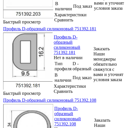
вами и уточнят
В
Под заказ
условия заказа
наличии
Характеристики
Сравнить
Быстрый просмотр
Профиль D-образный силиконовый 751392.181
Профиль D-
образный
силиконовый
Заказать
751392.181
Наши
Нет в наличии
менеджеры
Тип
D -
обязательно
профиля
образный
свяжутся с
вами и уточнят
В
Под заказ
условия заказа
наличии
Характеристики
Сравнить
Быстрый просмотр
Профиль D-образный силиконовый 751392.108
Профиль D-
образный
силиконовый
Заказать
751392.108
Наши