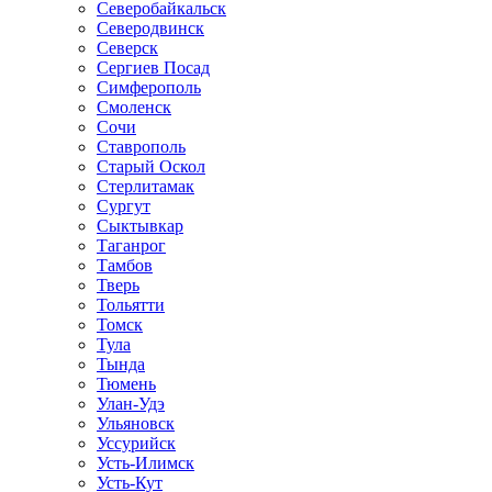
Северобайкальск
Северодвинск
Северск
Сергиев Посад
Симферополь
Смоленск
Сочи
Ставрополь
Старый Оскол
Стерлитамак
Сургут
Сыктывкар
Таганрог
Тамбов
Тверь
Тольятти
Томск
Тула
Тында
Тюмень
Улан-Удэ
Ульяновск
Уссурийск
Усть-Илимск
Усть-Кут