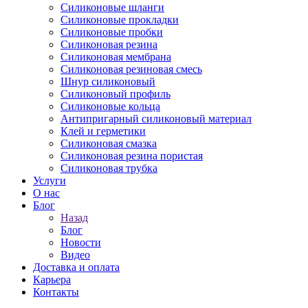
Силиконовые шланги
Силиконовые прокладки
Силиконовые пробки
Силиконовая резина
Силиконовая мембрана
Силиконовая резиновая смесь
Шнур силиконовый
Силиконовый профиль
Силиконовые кольца
Антипригарный силиконовый материал
Клей и герметики
Силиконовая смазка
Силиконовая резина пористая
Силиконовая трубка
Услуги
О нас
Блог
Назад
Блог
Новости
Видео
Доставка и оплата
Карьера
Контакты