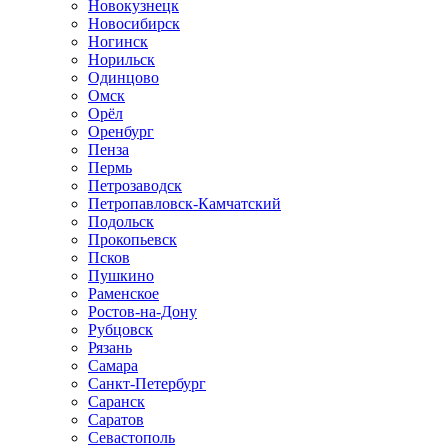
Новокузнецк
Новосибирск
Ногинск
Норильск
Одинцово
Омск
Орёл
Оренбург
Пенза
Пермь
Петрозаводск
Петропавловск-Камчатский
Подольск
Прокопьевск
Псков
Пушкино
Раменское
Ростов-на-Дону
Рубцовск
Рязань
Самара
Санкт-Петербург
Саранск
Саратов
Севастополь