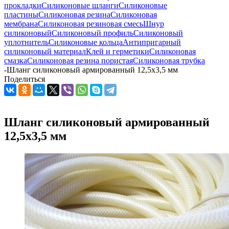
прокладки
Силиконовые шланги
Силиконовые
пластины
Силиконовая резина
Силиконовая
мембрана
Силиконовая резиновая смесь
Шнур
силиконовый
Силиконовый профиль
Силиконовый
уплотнитель
Силиконовые кольца
Антипригарный
силиконовый материал
Клей и герметики
Силиконовая
смазка
Силиконовая резина пористая
Силиконовая трубка
-
Шланг силиконовый армированный 12,5х3,5 мм
Поделиться
Шланг силиконовый армированный
12,5х3,5 мм