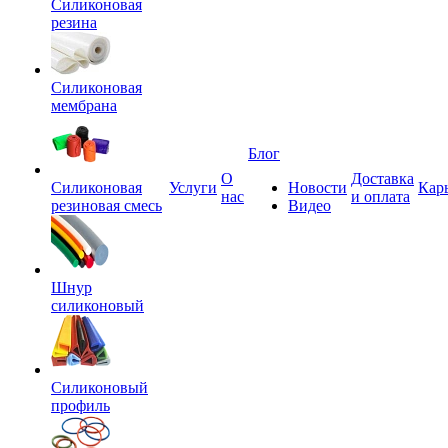
Силиконовая
резина
Силиконовая
мембрана
Блог
О
Доставка
Силиконовая
Услуги
Новости
Кар
нас
и оплата
резиновая смесь
Видео
Шнур
силиконовый
Силиконовый
профиль