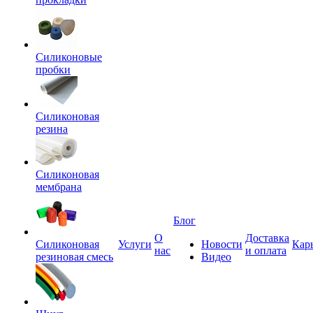
Силиконовые
пробки
Силиконовая
резина
Силиконовая
мембрана
Блог
О
Доставка
Силиконовая
Услуги
Новости
Кар
нас
и оплата
резиновая смесь
Видео