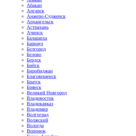
Абакан
Ангарск
Анжеро-Судженск
Архангельск
Астрахань
Ачинск
Балашиха
Барнаул
Белгород
Белово
Бердск
Бийск
Биробиджан
Благовещенск
Братск
Брянск
Великий Новгород
Владивосток
Владикавказ
Владимир
Волгоград
Волжский
Вологда
Воронеж