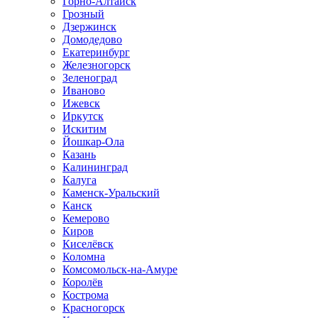
Горно-Алтайск
Грозный
Дзержинск
Домодедово
Екатеринбург
Железногорск
Зеленоград
Иваново
Ижевск
Иркутск
Искитим
Йошкар-Ола
Казань
Калининград
Калуга
Каменск-Уральский
Канск
Кемерово
Киров
Киселёвск
Коломна
Комсомольск-на-Амуре
Королёв
Кострома
Красногорск