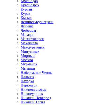
Краснодар
Красноярск
Курган
Курск
Кызыл
Ленинск-Кузнецкий
Липецк
Люберцы
Магадан
Магнитогорск
Махачкала
Междуреченск
Минусинск
Мирный
Москва
Мурманск
Мытищи
Набережные Челны
Нальчик
Находка
Нерюнгри
Нижневартовск
Нижнеудинск
Нижний Новгород
Нижний Тагил