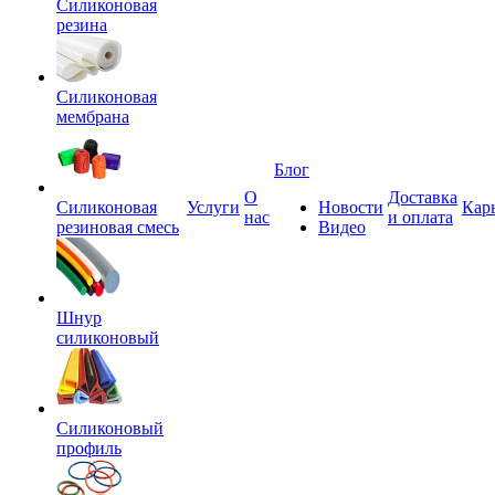
Силиконовая
резина
Силиконовая
мембрана
Блог
О
Доставка
Силиконовая
Услуги
Новости
Кар
нас
и оплата
резиновая смесь
Видео
Шнур
силиконовый
Силиконовый
профиль