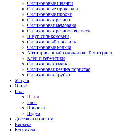
Силиконовые шланги
Силиконовые прокладки
Силиконовые пробки
Силиконовая резина
Силиконовая мембрана
Силиконовая резиновая смесь
Шнур силиконовый
Силиконовый профиль
Силиконовые кольца
Антипригарный силиконовый материал
Клей и герметики
Силиконовая смазка
Силиконовая резина пористая
Силиконовая трубка
Услуги
О нас
Блог
Назад
Блог
Новости
Видео
Доставка и оплата
Карьера
Контакты