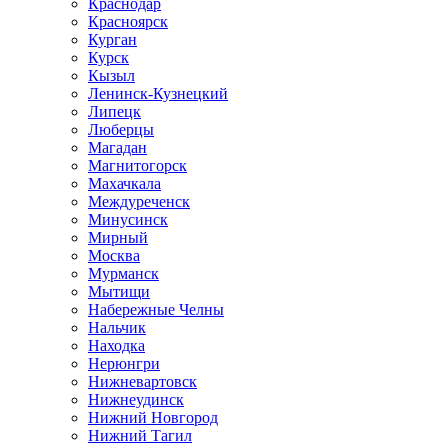
Краснодар
Красноярск
Курган
Курск
Кызыл
Ленинск-Кузнецкий
Липецк
Люберцы
Магадан
Магнитогорск
Махачкала
Междуреченск
Минусинск
Мирный
Москва
Мурманск
Мытищи
Набережные Челны
Нальчик
Находка
Нерюнгри
Нижневартовск
Нижнеудинск
Нижний Новгород
Нижний Тагил