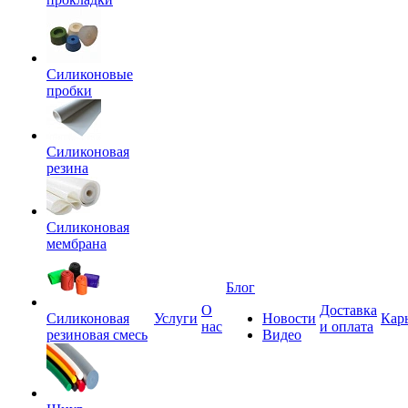
Силиконовые
пробки
Силиконовая
резина
Силиконовая
мембрана
Блог
О
Доставка
Силиконовая
Услуги
Новости
Кар
нас
и оплата
резиновая смесь
Видео