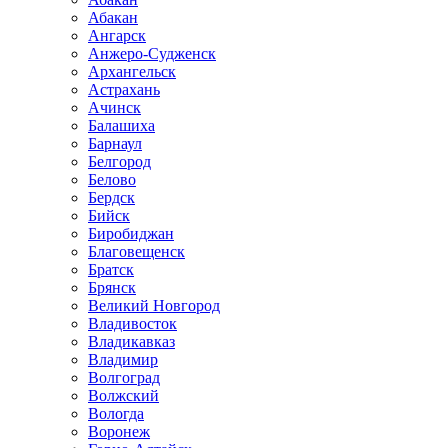
Абакан
Ангарск
Анжеро-Судженск
Архангельск
Астрахань
Ачинск
Балашиха
Барнаул
Белгород
Белово
Бердск
Бийск
Биробиджан
Благовещенск
Братск
Брянск
Великий Новгород
Владивосток
Владикавказ
Владимир
Волгоград
Волжский
Вологда
Воронеж