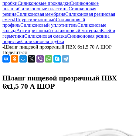
пробки
Силиконовые прокладки
Силиконовые
шланги
Силиконовые пластины
Силиконовая
резина
Силиконовая мембрана
Силиконовая резиновая
смесь
Шнур силиконовый
Силиконовый
профиль
Силиконовый уплотнитель
Силиконовые
кольца
Антипригарный силиконовый материал
Клей и
герметики
Силиконовая смазка
Силиконовая резина
пористая
Силиконовая трубка
-
Шланг пищевой прозрачный ПВХ 6х1,5 70 А ШОР
Поделиться
Шланг пищевой прозрачный ПВХ
6х1,5 70 А ШОР