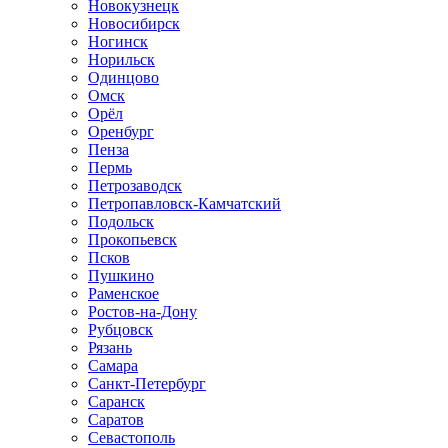
Новокузнецк
Новосибирск
Ногинск
Норильск
Одинцово
Омск
Орёл
Оренбург
Пенза
Пермь
Петрозаводск
Петропавловск-Камчатский
Подольск
Прокопьевск
Псков
Пушкино
Раменское
Ростов-на-Дону
Рубцовск
Рязань
Самара
Санкт-Петербург
Саранск
Саратов
Севастополь