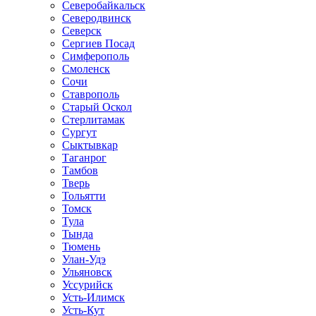
Северобайкальск
Северодвинск
Северск
Сергиев Посад
Симферополь
Смоленск
Сочи
Ставрополь
Старый Оскол
Стерлитамак
Сургут
Сыктывкар
Таганрог
Тамбов
Тверь
Тольятти
Томск
Тула
Тында
Тюмень
Улан-Удэ
Ульяновск
Уссурийск
Усть-Илимск
Усть-Кут