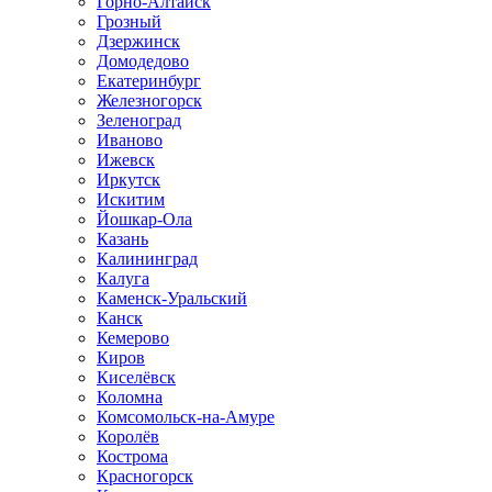
Горно-Алтайск
Грозный
Дзержинск
Домодедово
Екатеринбург
Железногорск
Зеленоград
Иваново
Ижевск
Иркутск
Искитим
Йошкар-Ола
Казань
Калининград
Калуга
Каменск-Уральский
Канск
Кемерово
Киров
Киселёвск
Коломна
Комсомольск-на-Амуре
Королёв
Кострома
Красногорск