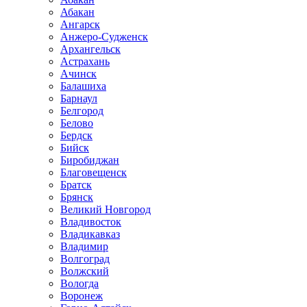
Абакан
Ангарск
Анжеро-Судженск
Архангельск
Астрахань
Ачинск
Балашиха
Барнаул
Белгород
Белово
Бердск
Бийск
Биробиджан
Благовещенск
Братск
Брянск
Великий Новгород
Владивосток
Владикавказ
Владимир
Волгоград
Волжский
Вологда
Воронеж