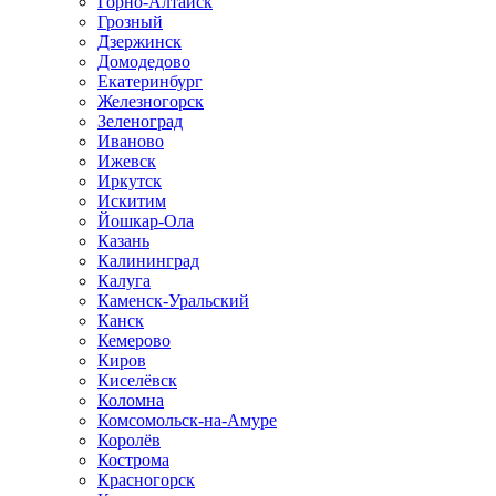
Горно-Алтайск
Грозный
Дзержинск
Домодедово
Екатеринбург
Железногорск
Зеленоград
Иваново
Ижевск
Иркутск
Искитим
Йошкар-Ола
Казань
Калининград
Калуга
Каменск-Уральский
Канск
Кемерово
Киров
Киселёвск
Коломна
Комсомольск-на-Амуре
Королёв
Кострома
Красногорск