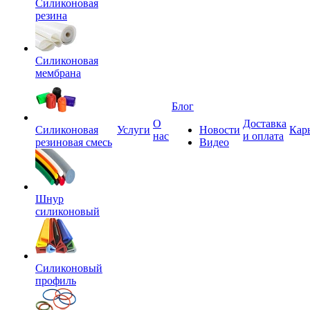
Силиконовая
резина
Силиконовая
мембрана
Блог
О
Доставка
Силиконовая
Услуги
Новости
Кар
нас
и оплата
резиновая смесь
Видео
Шнур
силиконовый
Силиконовый
профиль