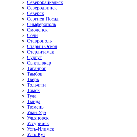
Северобайкальск
Северодвинск
Северск
Сергиев Посад
Симферополь
Смоленск
Сочи
Ставрополь
Старый Оскол
Стерлитамак
Сургут
Сыктывкар
Таганрог
Тамбов
Тверь
Тольятти
Томск
Тула
Тында
Тюмень
Улан-Удэ
Ульяновск
Уссурийск
Усть-Илимск
Усть-Кут