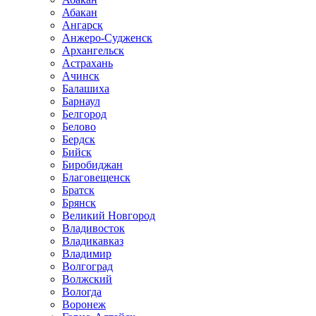
Абакан
Ангарск
Анжеро-Судженск
Архангельск
Астрахань
Ачинск
Балашиха
Барнаул
Белгород
Белово
Бердск
Бийск
Биробиджан
Благовещенск
Братск
Брянск
Великий Новгород
Владивосток
Владикавказ
Владимир
Волгоград
Волжский
Вологда
Воронеж