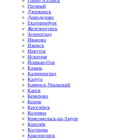
Горно-Алтайск
Грозный
Дзержинск
Домодедово
Екатеринбург
Железногорск
Зеленоград
Иваново
Ижевск
Иркутск
Искитим
Йошкар-Ола
Казань
Калининград
Калуга
Каменск-Уральский
Канск
Кемерово
Киров
Киселёвск
Коломна
Комсомольск-на-Амуре
Королёв
Кострома
Красногорск