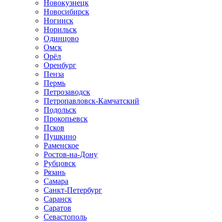
Новокузнецк
Новосибирск
Ногинск
Норильск
Одинцово
Омск
Орёл
Оренбург
Пенза
Пермь
Петрозаводск
Петропавловск-Камчатский
Подольск
Прокопьевск
Псков
Пушкино
Раменское
Ростов-на-Дону
Рубцовск
Рязань
Самара
Санкт-Петербург
Саранск
Саратов
Севастополь