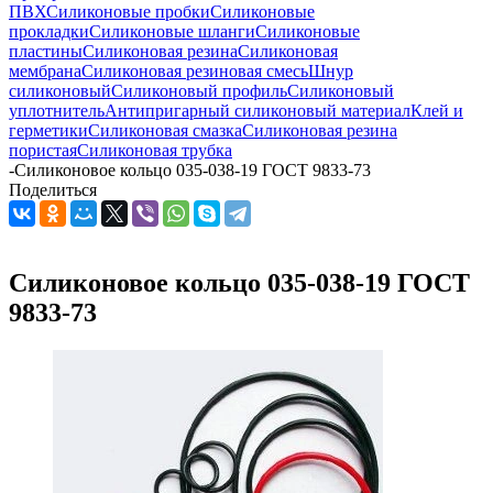
ПВХ
Силиконовые пробки
Силиконовые
прокладки
Силиконовые шланги
Силиконовые
пластины
Силиконовая резина
Силиконовая
мембрана
Силиконовая резиновая смесь
Шнур
силиконовый
Силиконовый профиль
Силиконовый
уплотнитель
Антипригарный силиконовый материал
Клей и
герметики
Силиконовая смазка
Силиконовая резина
пористая
Силиконовая трубка
-
Силиконовое кольцо 035-038-19 ГОСТ 9833-73
Поделиться
Силиконовое кольцо 035-038-19 ГОСТ
9833-73