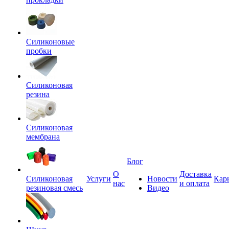
Силиконовые
пробки
Силиконовая
резина
Силиконовая
мембрана
Блог
О
Доставка
Силиконовая
Услуги
Новости
Кар
нас
и оплата
резиновая смесь
Видео