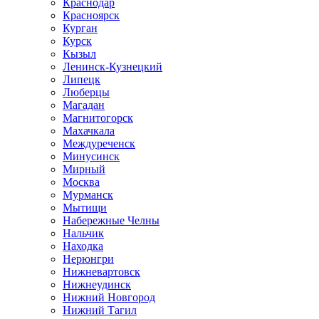
Краснодар
Красноярск
Курган
Курск
Кызыл
Ленинск-Кузнецкий
Липецк
Люберцы
Магадан
Магнитогорск
Махачкала
Междуреченск
Минусинск
Мирный
Москва
Мурманск
Мытищи
Набережные Челны
Нальчик
Находка
Нерюнгри
Нижневартовск
Нижнеудинск
Нижний Новгород
Нижний Тагил