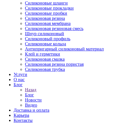
Силиконовые шланги
Силиконовые прокладки
Силиконовые пробки
Силиконовая резина
Силиконовая мембрана
Силиконовая резиновая смесь
Шнур силиконовый
Силиконовый профиль
Силиконовые кольца
Антипригарный силиконовый материал
Клей и герметики
Силиконовая смазка
Силиконовая резина пористая
Силиконовая трубка
Услуги
О нас
Блог
Назад
Блог
Новости
Видео
Доставка и оплата
Карьера
Контакты