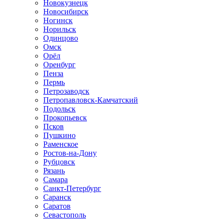
Новокузнецк
Новосибирск
Ногинск
Норильск
Одинцово
Омск
Орёл
Оренбург
Пенза
Пермь
Петрозаводск
Петропавловск-Камчатский
Подольск
Прокопьевск
Псков
Пушкино
Раменское
Ростов-на-Дону
Рубцовск
Рязань
Самара
Санкт-Петербург
Саранск
Саратов
Севастополь