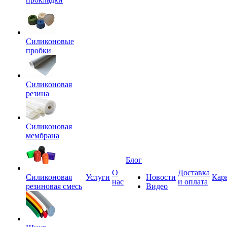
Силиконовые
пробки
Силиконовая
резина
Силиконовая
мембрана
Блог
О
Доставка
Силиконовая
Услуги
Новости
Кар
нас
и оплата
резиновая смесь
Видео