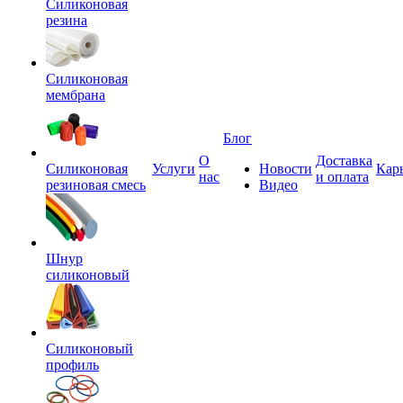
Силиконовая
резина
Силиконовая
мембрана
Блог
О
Доставка
Силиконовая
Услуги
Новости
Кар
нас
и оплата
резиновая смесь
Видео
Шнур
силиконовый
Силиконовый
профиль