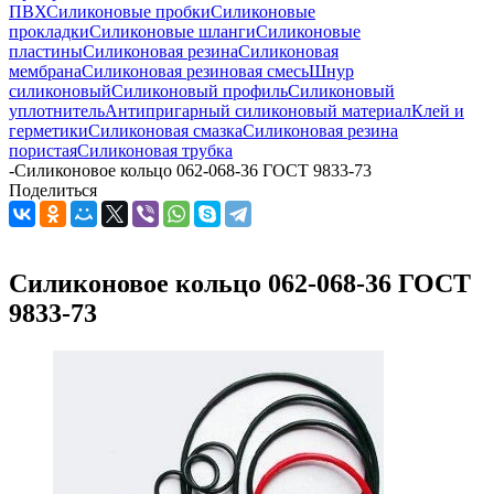
ПВХ
Силиконовые пробки
Силиконовые
прокладки
Силиконовые шланги
Силиконовые
пластины
Силиконовая резина
Силиконовая
мембрана
Силиконовая резиновая смесь
Шнур
силиконовый
Силиконовый профиль
Силиконовый
уплотнитель
Антипригарный силиконовый материал
Клей и
герметики
Силиконовая смазка
Силиконовая резина
пористая
Силиконовая трубка
-
Силиконовое кольцо 062-068-36 ГОСТ 9833-73
Поделиться
Силиконовое кольцо 062-068-36 ГОСТ
9833-73