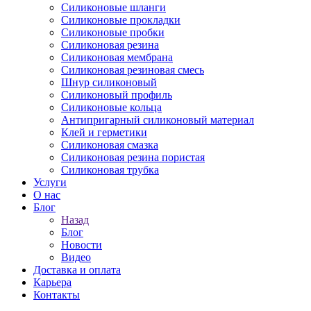
Силиконовые шланги
Силиконовые прокладки
Силиконовые пробки
Силиконовая резина
Силиконовая мембрана
Силиконовая резиновая смесь
Шнур силиконовый
Силиконовый профиль
Силиконовые кольца
Антипригарный силиконовый материал
Клей и герметики
Силиконовая смазка
Силиконовая резина пористая
Силиконовая трубка
Услуги
О нас
Блог
Назад
Блог
Новости
Видео
Доставка и оплата
Карьера
Контакты