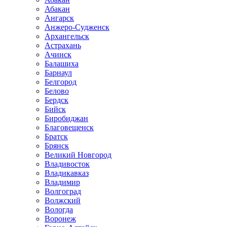
Абакан
Ангарск
Анжеро-Судженск
Архангельск
Астрахань
Ачинск
Балашиха
Барнаул
Белгород
Белово
Бердск
Бийск
Биробиджан
Благовещенск
Братск
Брянск
Великий Новгород
Владивосток
Владикавказ
Владимир
Волгоград
Волжский
Вологда
Воронеж