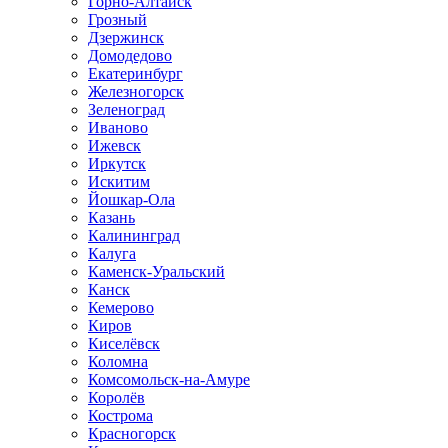
Горно-Алтайск
Грозный
Дзержинск
Домодедово
Екатеринбург
Железногорск
Зеленоград
Иваново
Ижевск
Иркутск
Искитим
Йошкар-Ола
Казань
Калининград
Калуга
Каменск-Уральский
Канск
Кемерово
Киров
Киселёвск
Коломна
Комсомольск-на-Амуре
Королёв
Кострома
Красногорск