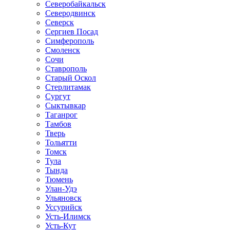
Северобайкальск
Северодвинск
Северск
Сергиев Посад
Симферополь
Смоленск
Сочи
Ставрополь
Старый Оскол
Стерлитамак
Сургут
Сыктывкар
Таганрог
Тамбов
Тверь
Тольятти
Томск
Тула
Тында
Тюмень
Улан-Удэ
Ульяновск
Уссурийск
Усть-Илимск
Усть-Кут