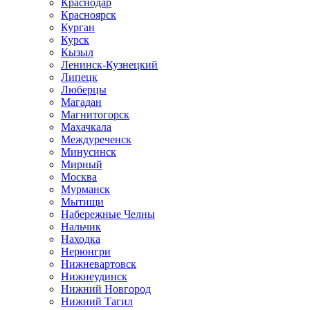
Краснодар
Красноярск
Курган
Курск
Кызыл
Ленинск-Кузнецкий
Липецк
Люберцы
Магадан
Магнитогорск
Махачкала
Междуреченск
Минусинск
Мирный
Москва
Мурманск
Мытищи
Набережные Челны
Нальчик
Находка
Нерюнгри
Нижневартовск
Нижнеудинск
Нижний Новгород
Нижний Тагил