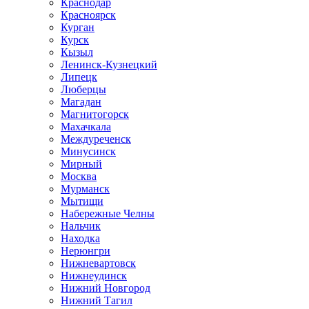
Краснодар
Красноярск
Курган
Курск
Кызыл
Ленинск-Кузнецкий
Липецк
Люберцы
Магадан
Магнитогорск
Махачкала
Междуреченск
Минусинск
Мирный
Москва
Мурманск
Мытищи
Набережные Челны
Нальчик
Находка
Нерюнгри
Нижневартовск
Нижнеудинск
Нижний Новгород
Нижний Тагил