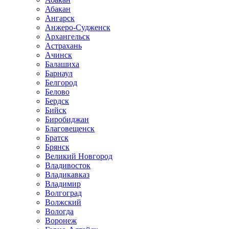
Абакан
Ангарск
Анжеро-Судженск
Архангельск
Астрахань
Ачинск
Балашиха
Барнаул
Белгород
Белово
Бердск
Бийск
Биробиджан
Благовещенск
Братск
Брянск
Великий Новгород
Владивосток
Владикавказ
Владимир
Волгоград
Волжский
Вологда
Воронеж