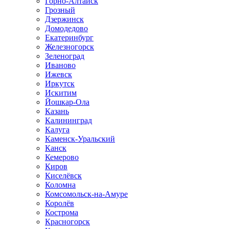
Горно-Алтайск
Грозный
Дзержинск
Домодедово
Екатеринбург
Железногорск
Зеленоград
Иваново
Ижевск
Иркутск
Искитим
Йошкар-Ола
Казань
Калининград
Калуга
Каменск-Уральский
Канск
Кемерово
Киров
Киселёвск
Коломна
Комсомольск-на-Амуре
Королёв
Кострома
Красногорск