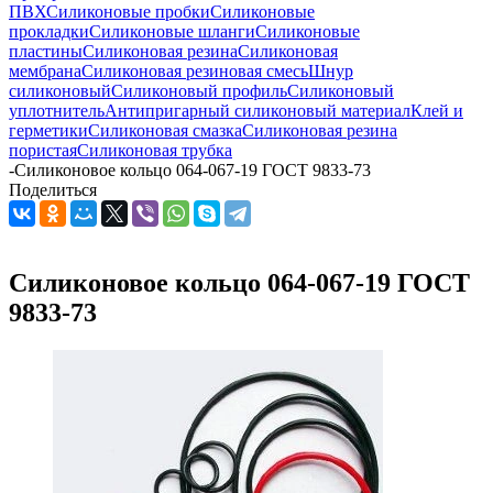
ПВХ
Силиконовые пробки
Силиконовые
прокладки
Силиконовые шланги
Силиконовые
пластины
Силиконовая резина
Силиконовая
мембрана
Силиконовая резиновая смесь
Шнур
силиконовый
Силиконовый профиль
Силиконовый
уплотнитель
Антипригарный силиконовый материал
Клей и
герметики
Силиконовая смазка
Силиконовая резина
пористая
Силиконовая трубка
-
Силиконовое кольцо 064-067-19 ГОСТ 9833-73
Поделиться
Силиконовое кольцо 064-067-19 ГОСТ
9833-73