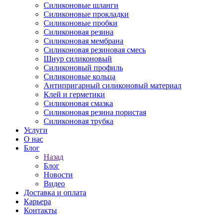
Силиконовые шланги
Силиконовые прокладки
Силиконовые пробки
Силиконовая резина
Силиконовая мембрана
Силиконовая резиновая смесь
Шнур силиконовый
Силиконовый профиль
Силиконовые кольца
Антипригарный силиконовый материал
Клей и герметики
Силиконовая смазка
Силиконовая резина пористая
Силиконовая трубка
Услуги
О нас
Блог
Назад
Блог
Новости
Видео
Доставка и оплата
Карьера
Контакты