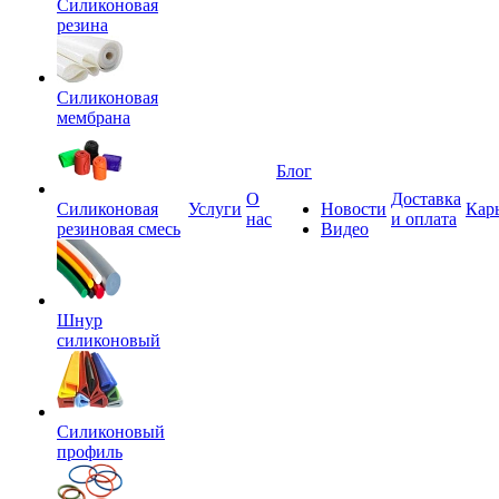
Силиконовая
резина
Силиконовая
мембрана
Блог
О
Доставка
Силиконовая
Услуги
Новости
Кар
нас
и оплата
резиновая смесь
Видео
Шнур
силиконовый
Силиконовый
профиль