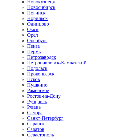
Новокузнецк
Новосибирск
Ногинск
Норильск
Одинцово
Омск
Орёл
Оренбург
Пенза
Пермь
Петрозаводск
Петропавловск-Камчатский
Подольск
Прокопьевск
Псков
Пушкино
Раменское
Ростов-на-Дону
Рубцовск
Рязань
Самара
Санкт-Петербург
Саранск
Саратов
Севастополь