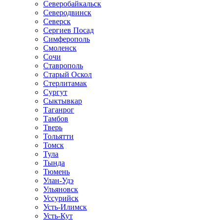
Северобайкальск
Северодвинск
Северск
Сергиев Посад
Симферополь
Смоленск
Сочи
Ставрополь
Старый Оскол
Стерлитамак
Сургут
Сыктывкар
Таганрог
Тамбов
Тверь
Тольятти
Томск
Тула
Тында
Тюмень
Улан-Удэ
Ульяновск
Уссурийск
Усть-Илимск
Усть-Кут