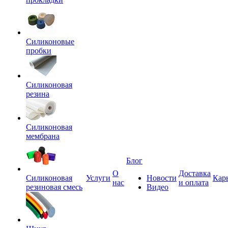
Силиконовые
пробки
Силиконовая
резина
Силиконовая
мембрана
Блог
О
Доставка
Силиконовая
Услуги
Новости
Кар
нас
и оплата
резиновая смесь
Видео