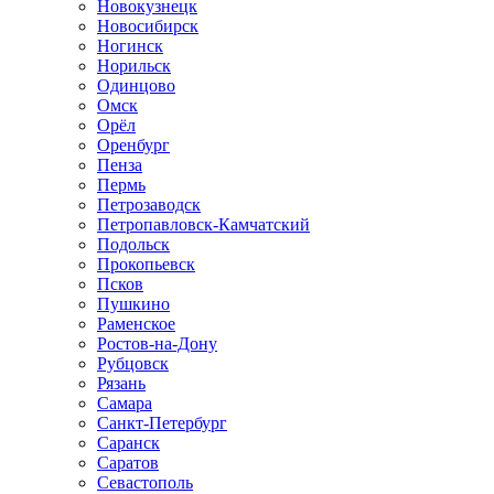
Новокузнецк
Новосибирск
Ногинск
Норильск
Одинцово
Омск
Орёл
Оренбург
Пенза
Пермь
Петрозаводск
Петропавловск-Камчатский
Подольск
Прокопьевск
Псков
Пушкино
Раменское
Ростов-на-Дону
Рубцовск
Рязань
Самара
Санкт-Петербург
Саранск
Саратов
Севастополь