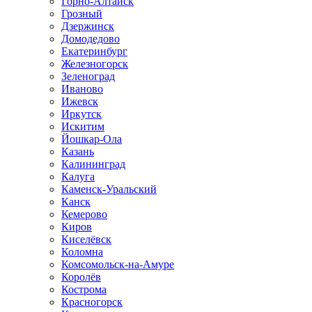
Горно-Алтайск
Грозный
Дзержинск
Домодедово
Екатеринбург
Железногорск
Зеленоград
Иваново
Ижевск
Иркутск
Искитим
Йошкар-Ола
Казань
Калининград
Калуга
Каменск-Уральский
Канск
Кемерово
Киров
Киселёвск
Коломна
Комсомольск-на-Амуре
Королёв
Кострома
Красногорск