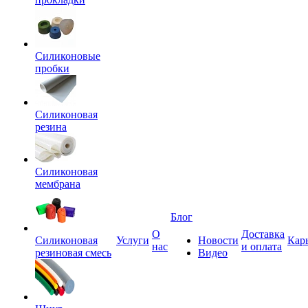
Силиконовые
пробки
Силиконовая
резина
Силиконовая
мембрана
Блог
О
Доставка
Силиконовая
Услуги
Новости
Кар
нас
и оплата
резиновая смесь
Видео