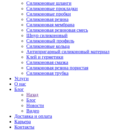
Силиконовые шланги
Силиконовые прокладки
Силиконовые пробки
Силиконовая резина
Силиконовая мембрана
Силиконовая резиновая смесь
Шнур силиконовый
Силиконовый профиль
Силиконовые кольца
Антипригарный силиконовый материал
Клей и герметики
Силиконовая смазка
Силиконовая резина пористая
Силиконовая трубка
Услуги
О нас
Блог
Назад
Блог
Новости
Видео
Доставка и оплата
Карьера
Контакты