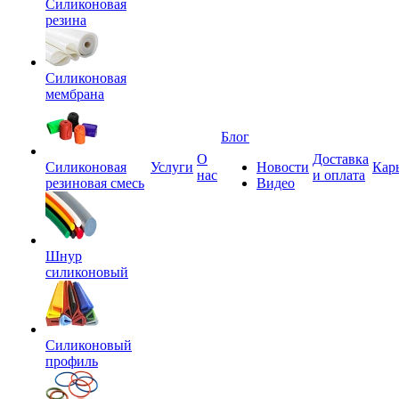
Силиконовая
резина
Силиконовая
мембрана
Блог
О
Доставка
Силиконовая
Услуги
Новости
Кар
нас
и оплата
резиновая смесь
Видео
Шнур
силиконовый
Силиконовый
профиль