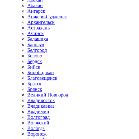
Абакан
Ангарск
Анжеро-Судженск
Архангельск
Астрахань
Ачинск
Балашиха
Барнаул
Белгород
Белово
Бердск
Бийск
Биробиджан
Благовещенск
Братск
Брянск
Великий Новгород
Владивосток
Владикавказ
Владимир
Волгоград
Волжский
Вологда
Воронеж