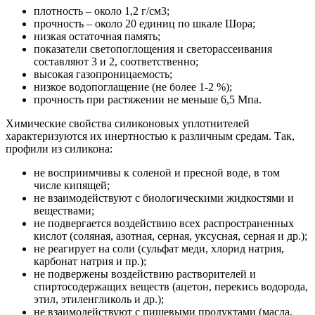
плотность – около 1,2 г/см3;
прочность – около 20 единиц по шкале Шора;
низкая остаточная память;
показатели светопоглощения и светорассеивания
составляют 3 и 2, соответственно;
высокая газопроницаемость;
низкое водопоглащение (не более 1-2 %);
прочность при растяжении не меньше 6,5 Мпа.
Химические свойства силиконовых уплотнителей
характеризуются их инертностью к различным средам. Так,
профили из силикона:
не восприимчивы к соленой и пресной воде, в том
числе кипящей;
не взаимодействуют с биологическими жидкостями и
веществами;
не подвергается воздействию всех распространенных
кислот (соляная, азотная, серная, уксусная, серная и др.);
не реагирует на соли (сульфат меди, хлорид натрия,
карбонат натрия и пр.);
не подвержены воздействию растворителей и
спиртосодержащих веществ (ацетон, перекись водорода,
этил, этиленгликоль и др.);
не взаимодействуют с пищевыми продуктами (масла,