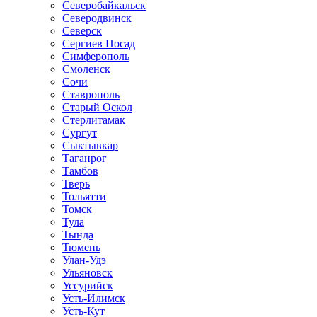
Северобайкальск
Северодвинск
Северск
Сергиев Посад
Симферополь
Смоленск
Сочи
Ставрополь
Старый Оскол
Стерлитамак
Сургут
Сыктывкар
Таганрог
Тамбов
Тверь
Тольятти
Томск
Тула
Тында
Тюмень
Улан-Удэ
Ульяновск
Уссурийск
Усть-Илимск
Усть-Кут