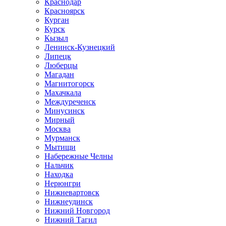
Краснодар
Красноярск
Курган
Курск
Кызыл
Ленинск-Кузнецкий
Липецк
Люберцы
Магадан
Магнитогорск
Махачкала
Междуреченск
Минусинск
Мирный
Москва
Мурманск
Мытищи
Набережные Челны
Нальчик
Находка
Нерюнгри
Нижневартовск
Нижнеудинск
Нижний Новгород
Нижний Тагил