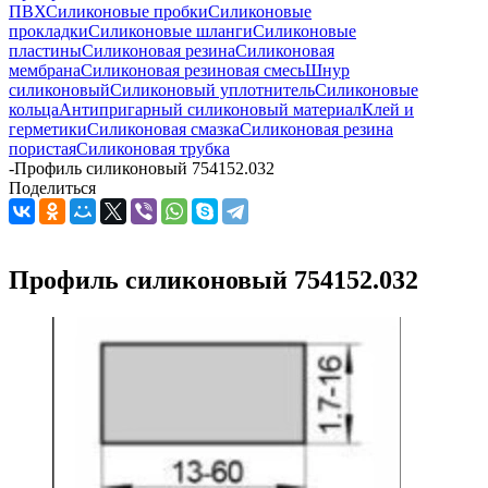
ПВХ
Силиконовые пробки
Силиконовые
прокладки
Силиконовые шланги
Силиконовые
пластины
Силиконовая резина
Силиконовая
мембрана
Силиконовая резиновая смесь
Шнур
силиконовый
Силиконовый уплотнитель
Силиконовые
кольца
Антипригарный силиконовый материал
Клей и
герметики
Силиконовая смазка
Силиконовая резина
пористая
Силиконовая трубка
-
Профиль силиконовый 754152.032
Поделиться
Профиль силиконовый 754152.032