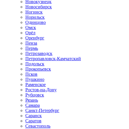
Новокузнецк
Новосибирск
Ногинск
Норильск
Одинцово
Омск
Орёл
Оренбург
Пенза
Пермь
Петрозаводск
Петропавловск-Камчатский
Подольск
Прокопьевск
Псков
Пушкино
Раменское
Ростов-на-Дону
Рубцовск
Рязань
Самара
Санкт-Петербург
Саранск
Саратов
Севастополь