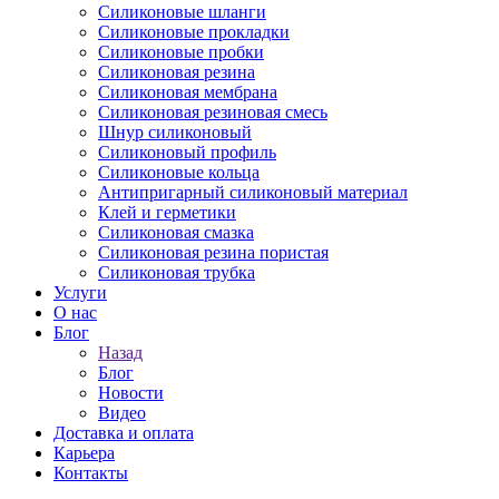
Силиконовые шланги
Силиконовые прокладки
Силиконовые пробки
Силиконовая резина
Силиконовая мембрана
Силиконовая резиновая смесь
Шнур силиконовый
Силиконовый профиль
Силиконовые кольца
Антипригарный силиконовый материал
Клей и герметики
Силиконовая смазка
Силиконовая резина пористая
Силиконовая трубка
Услуги
О нас
Блог
Назад
Блог
Новости
Видео
Доставка и оплата
Карьера
Контакты