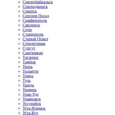
Северобайкальск
Северодвинск
Северск
Сергиев Посад
Симферополь
Смоленск
Сочи
Ставрополь
Старый Оскол
Стерлитамак
Сургут
Сыктывкар
Таганрог
Тамбов
Тверь
Тольятти
Томск
Тула
Тында
Тюмень
Улан-Удэ
Ульяновск
Уссурийск
Усть-Илимск
Усть-Кут