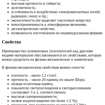
высокая прочность и гибкость;
долговечность;
устойчивость к воздействию электромагнитных полей,
радиации, озону и пр.;
экологичность (не выделяет токсичных веществ);
невосприимчивость к атмосферным явлениям;
диэлектрические свойства;
возможность изготовления по индивидуальным формам.
Свойства
Преимущества силиконовых уплотнителей над другими
видами материалов обуславливаются их свойствами, которые
можно разделить на физико-механические и химические.
К физико-механическим свойствам можно отнести:
плотность – около 1,2 г/см3;
прочность – около 20 единиц по шкале Шора;
низкая остаточная память;
показатели светопоглощения и светорассеивания
составляют 3 и 2, соответственно;
высокая газопроницаемость;
низкое водопоглащение (не более 1-2 %);
прочность при растяжении не меньше 6,5 Мпа.