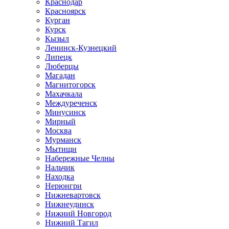
Краснодар
Красноярск
Курган
Курск
Кызыл
Ленинск-Кузнецкий
Липецк
Люберцы
Магадан
Магнитогорск
Махачкала
Междуреченск
Минусинск
Мирный
Москва
Мурманск
Мытищи
Набережные Челны
Нальчик
Находка
Нерюнгри
Нижневартовск
Нижнеудинск
Нижний Новгород
Нижний Тагил