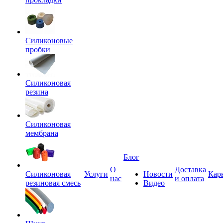
Силиконовые
пробки
Силиконовая
резина
Силиконовая
мембрана
Блог
О
Доставка
Силиконовая
Услуги
Новости
Кар
нас
и оплата
резиновая смесь
Видео