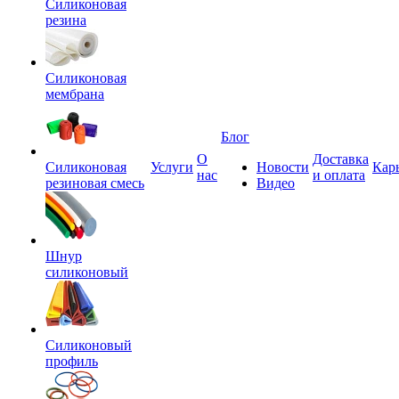
Силиконовая
резина
Силиконовая
мембрана
Блог
О
Доставка
Силиконовая
Услуги
Новости
Кар
нас
и оплата
резиновая смесь
Видео
Шнур
силиконовый
Силиконовый
профиль