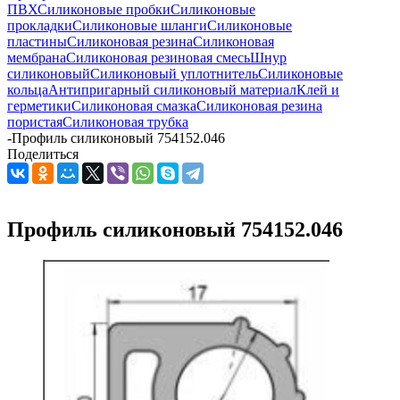
ПВХ
Силиконовые пробки
Силиконовые
прокладки
Силиконовые шланги
Силиконовые
пластины
Силиконовая резина
Силиконовая
мембрана
Силиконовая резиновая смесь
Шнур
силиконовый
Силиконовый уплотнитель
Силиконовые
кольца
Антипригарный силиконовый материал
Клей и
герметики
Силиконовая смазка
Силиконовая резина
пористая
Силиконовая трубка
-
Профиль силиконовый 754152.046
Поделиться
Профиль силиконовый 754152.046