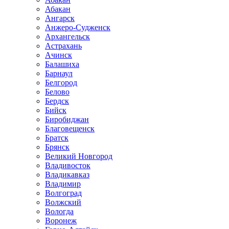
Абакан
Ангарск
Анжеро-Судженск
Архангельск
Астрахань
Ачинск
Балашиха
Барнаул
Белгород
Белово
Бердск
Бийск
Биробиджан
Благовещенск
Братск
Брянск
Великий Новгород
Владивосток
Владикавказ
Владимир
Волгоград
Волжский
Вологда
Воронеж