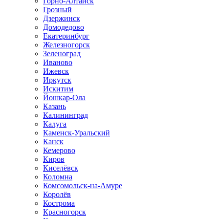
Горно-Алтайск
Грозный
Дзержинск
Домодедово
Екатеринбург
Железногорск
Зеленоград
Иваново
Ижевск
Иркутск
Искитим
Йошкар-Ола
Казань
Калининград
Калуга
Каменск-Уральский
Канск
Кемерово
Киров
Киселёвск
Коломна
Комсомольск-на-Амуре
Королёв
Кострома
Красногорск