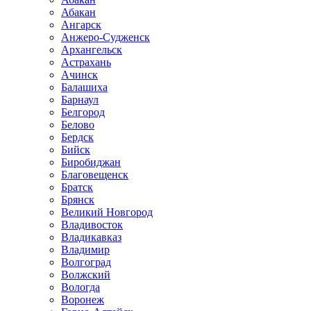
Абакан
Ангарск
Анжеро-Судженск
Архангельск
Астрахань
Ачинск
Балашиха
Барнаул
Белгород
Белово
Бердск
Бийск
Биробиджан
Благовещенск
Братск
Брянск
Великий Новгород
Владивосток
Владикавказ
Владимир
Волгоград
Волжский
Вологда
Воронеж