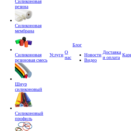
Силиконовая
резина
Силиконовая
мембрана
Блог
О
Доставка
Силиконовая
Услуги
Новости
Кар
нас
и оплата
резиновая смесь
Видео
Шнур
силиконовый
Силиконовый
профиль