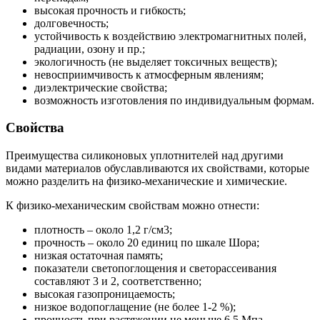
высокая прочность и гибкость;
долговечность;
устойчивость к воздействию электромагнитных полей,
радиации, озону и пр.;
экологичность (не выделяет токсичных веществ);
невосприимчивость к атмосферным явлениям;
диэлектрические свойства;
возможность изготовления по индивидуальным формам.
Свойства
Преимущества силиконовых уплотнителей над другими
видами материалов обуславливаются их свойствами, которые
можно разделить на физико-механические и химические.
К физико-механическим свойствам можно отнести:
плотность – около 1,2 г/см3;
прочность – около 20 единиц по шкале Шора;
низкая остаточная память;
показатели светопоглощения и светорассеивания
составляют 3 и 2, соответственно;
высокая газопроницаемость;
низкое водопоглащение (не более 1-2 %);
прочность при растяжении не меньше 6,5 Мпа.