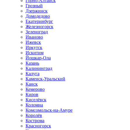
Горно-Алтайск
Грозный
Дзержинск
Домодедово
Екатеринбург
Железногорск
Зеленоград
Иваново
Ижевск
Иркутск
Искитим
Йошкар-Ола
Казань
Калининград
Калуга
Каменск-Уральский
Канск
Кемерово
Киров
Киселёвск
Коломна
Комсомольск-на-Амуре
Королёв
Кострома
Красногорск