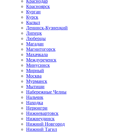
Краснодар
Красноярск
Курган
Курск
Кызыл
Ленинск-Кузнецкий
Липецк
Люберцы
Магадан
Магнитогорск
Махачкала
Междуреченск
Минусинск
Мирный
Москва
Мурманск
Мытищи
Набережные Челны
Нальчик
Находка
Нерюнгри
Нижневартовск
Нижнеудинск
Нижний Новгород
Нижний Тагил