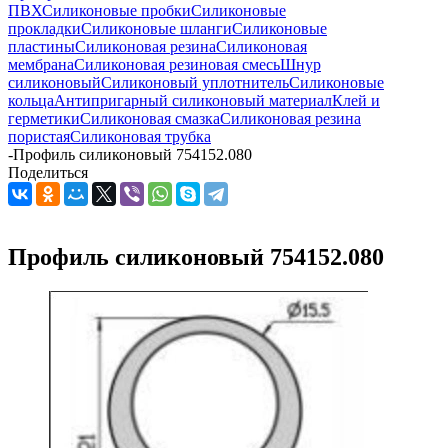
ПВХ
Силиконовые пробки
Силиконовые
прокладки
Силиконовые шланги
Силиконовые
пластины
Силиконовая резина
Силиконовая
мембрана
Силиконовая резиновая смесь
Шнур
силиконовый
Силиконовый уплотнитель
Силиконовые
кольца
Антипригарный силиконовый материал
Клей и
герметики
Силиконовая смазка
Силиконовая резина
пористая
Силиконовая трубка
-
Профиль силиконовый 754152.080
Поделиться
Профиль силиконовый 754152.080