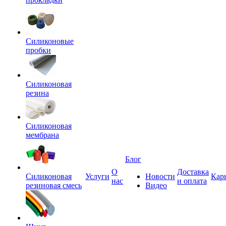
Силиконовые
пробки
Силиконовая
резина
Силиконовая
мембрана
Блог
О
Доставка
Силиконовая
Услуги
Новости
Кар
нас
и оплата
резиновая смесь
Видео