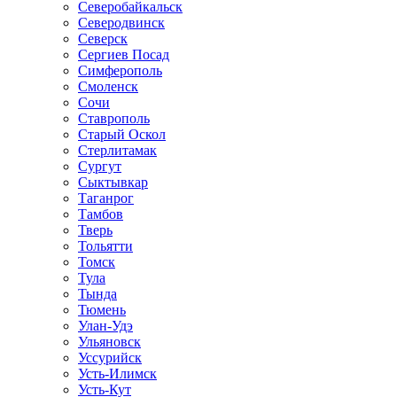
Северобайкальск
Северодвинск
Северск
Сергиев Посад
Симферополь
Смоленск
Сочи
Ставрополь
Старый Оскол
Стерлитамак
Сургут
Сыктывкар
Таганрог
Тамбов
Тверь
Тольятти
Томск
Тула
Тында
Тюмень
Улан-Удэ
Ульяновск
Уссурийск
Усть-Илимск
Усть-Кут