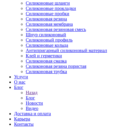
Силиконовые шланги
Силиконовые прокладки
Силиконовые пробки
Силиконовая резина
Силиконовая мембрана
Силиконовая резиновая смесь
Шнур силиконовый
Силиконовый профиль
Силиконовые кольца
Антипригарный силиконовый материал
Клей и герметики
Силиконовая смазка
Силиконовая резина пористая
Силиконовая трубка
Услуги
О нас
Блог
Назад
Блог
Новости
Видео
Доставка и оплата
Карьера
Контакты