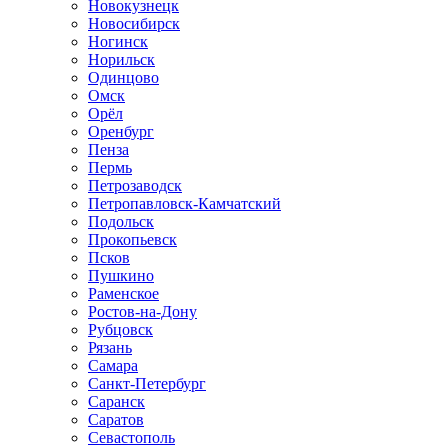
Новокузнецк
Новосибирск
Ногинск
Норильск
Одинцово
Омск
Орёл
Оренбург
Пенза
Пермь
Петрозаводск
Петропавловск-Камчатский
Подольск
Прокопьевск
Псков
Пушкино
Раменское
Ростов-на-Дону
Рубцовск
Рязань
Самара
Санкт-Петербург
Саранск
Саратов
Севастополь