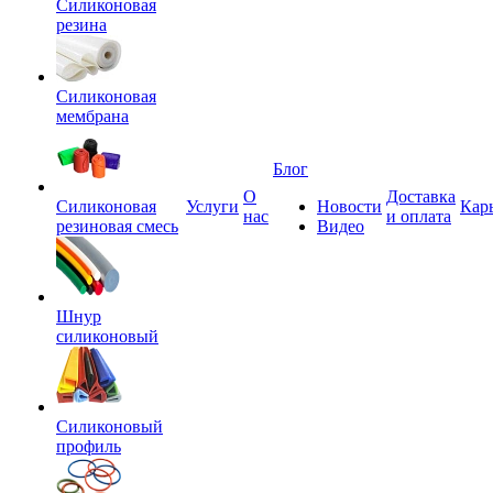
Силиконовая
резина
Силиконовая
мембрана
Блог
О
Доставка
Силиконовая
Услуги
Новости
Кар
нас
и оплата
резиновая смесь
Видео
Шнур
силиконовый
Силиконовый
профиль