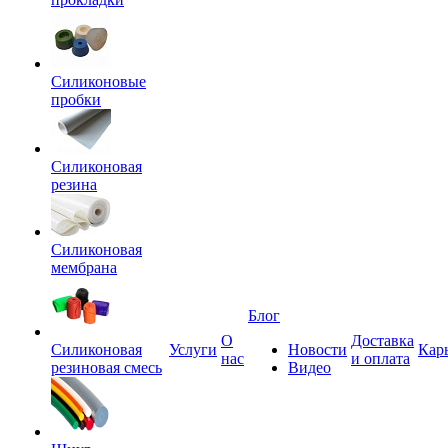
Силиконовые
пробки
Силиконовая
резина
Силиконовая
мембрана
Блог
О
Доставка
Силиконовая
Услуги
Новости
Кар
нас
и оплата
резиновая смесь
Видео