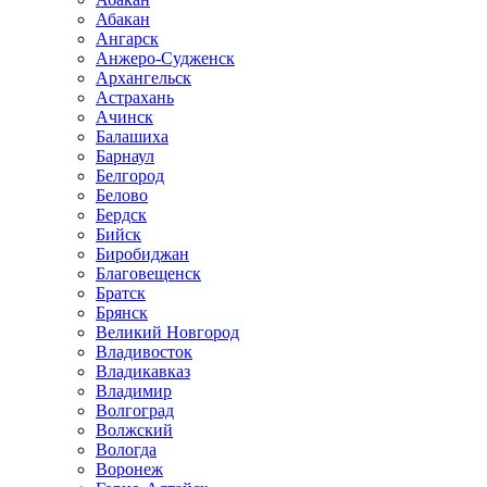
Абакан
Ангарск
Анжеро-Судженск
Архангельск
Астрахань
Ачинск
Балашиха
Барнаул
Белгород
Белово
Бердск
Бийск
Биробиджан
Благовещенск
Братск
Брянск
Великий Новгород
Владивосток
Владикавказ
Владимир
Волгоград
Волжский
Вологда
Воронеж