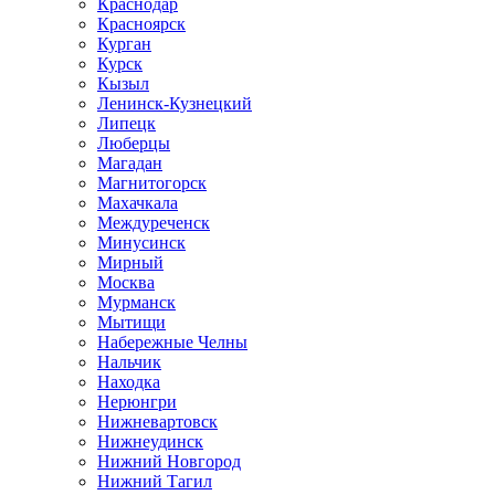
Краснодар
Красноярск
Курган
Курск
Кызыл
Ленинск-Кузнецкий
Липецк
Люберцы
Магадан
Магнитогорск
Махачкала
Междуреченск
Минусинск
Мирный
Москва
Мурманск
Мытищи
Набережные Челны
Нальчик
Находка
Нерюнгри
Нижневартовск
Нижнеудинск
Нижний Новгород
Нижний Тагил