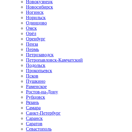
Новокузнецк
Новосибирск
Ногинск
Норильск
Одинцово
Омск
Орёл
Оренбург
Пенза
Пермь
Петрозаводск
Петропавловск-Камчатский
Подольск
Прокопьевск
Псков
Пушкино
Раменское
Ростов-на-Дону
Рубцовск
Рязань
Самара
Санкт-Петербург
Саранск
Саратов
Севастополь