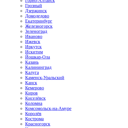
Горно-Алтайск
Грозный
Дзержинск
Домодедово
Екатеринбург
Железногорск
Зеленоград
Иваново
Ижевск
Иркутск
Искитим
Йошкар-Ола
Казань
Калининград
Калуга
Каменск-Уральский
Канск
Кемерово
Киров
Киселёвск
Коломна
Комсомольск-на-Амуре
Королёв
Кострома
Красногорск