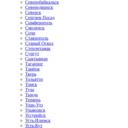
Северобайкальск
Северодвинск
Северск
Сергиев Посад
Симферополь
Смоленск
Сочи
Ставрополь
Старый Оскол
Стерлитамак
Сургут
Сыктывкар
Таганрог
Тамбов
Тверь
Тольятти
Томск
Тула
Тында
Тюмень
Улан-Удэ
Ульяновск
Уссурийск
Усть-Илимск
Усть-Кут