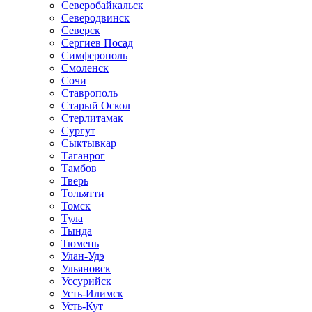
Северобайкальск
Северодвинск
Северск
Сергиев Посад
Симферополь
Смоленск
Сочи
Ставрополь
Старый Оскол
Стерлитамак
Сургут
Сыктывкар
Таганрог
Тамбов
Тверь
Тольятти
Томск
Тула
Тында
Тюмень
Улан-Удэ
Ульяновск
Уссурийск
Усть-Илимск
Усть-Кут