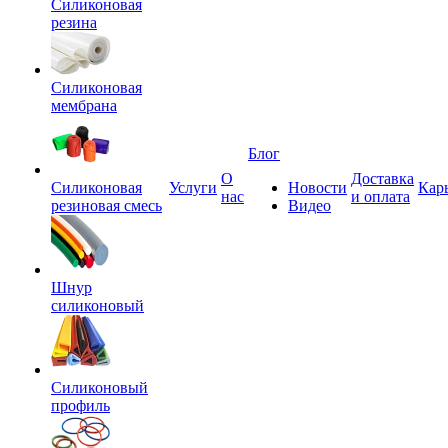
Силиконовая
резина
Силиконовая
мембрана
Блог
О
Доставка
Силиконовая
Услуги
Новости
Кар
нас
и оплата
резиновая смесь
Видео
Шнур
силиконовый
Силиконовый
профиль