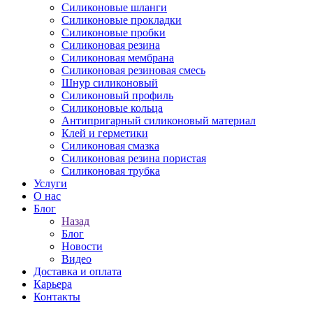
Силиконовые шланги
Силиконовые прокладки
Силиконовые пробки
Силиконовая резина
Силиконовая мембрана
Силиконовая резиновая смесь
Шнур силиконовый
Силиконовый профиль
Силиконовые кольца
Антипригарный силиконовый материал
Клей и герметики
Силиконовая смазка
Силиконовая резина пористая
Силиконовая трубка
Услуги
О нас
Блог
Назад
Блог
Новости
Видео
Доставка и оплата
Карьера
Контакты