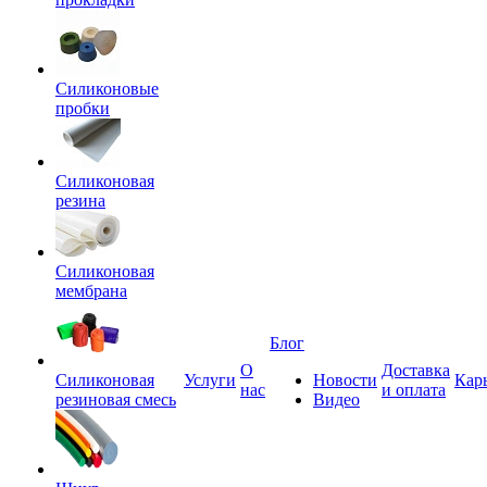
Силиконовые
пробки
Силиконовая
резина
Силиконовая
мембрана
Блог
О
Доставка
Силиконовая
Услуги
Новости
Кар
нас
и оплата
резиновая смесь
Видео