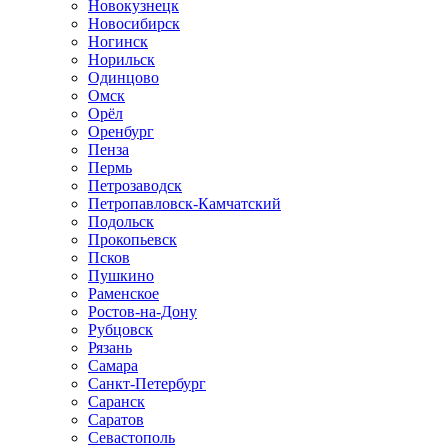
Новокузнецк
Новосибирск
Ногинск
Норильск
Одинцово
Омск
Орёл
Оренбург
Пенза
Пермь
Петрозаводск
Петропавловск-Камчатский
Подольск
Прокопьевск
Псков
Пушкино
Раменское
Ростов-на-Дону
Рубцовск
Рязань
Самара
Санкт-Петербург
Саранск
Саратов
Севастополь