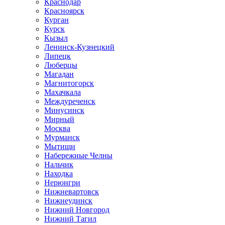
Краснодар
Красноярск
Курган
Курск
Кызыл
Ленинск-Кузнецкий
Липецк
Люберцы
Магадан
Магнитогорск
Махачкала
Междуреченск
Минусинск
Мирный
Москва
Мурманск
Мытищи
Набережные Челны
Нальчик
Находка
Нерюнгри
Нижневартовск
Нижнеудинск
Нижний Новгород
Нижний Тагил