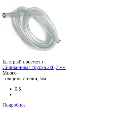
Быстрый просмотр
Силиконовая трубка 2х0,7 мм
С
Много
Н
Толщина стенки, мм
Т
0.5
1
Подробнее