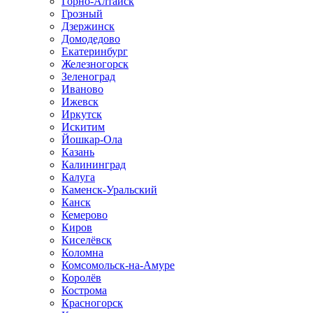
Горно-Алтайск
Грозный
Дзержинск
Домодедово
Екатеринбург
Железногорск
Зеленоград
Иваново
Ижевск
Иркутск
Искитим
Йошкар-Ола
Казань
Калининград
Калуга
Каменск-Уральский
Канск
Кемерово
Киров
Киселёвск
Коломна
Комсомольск-на-Амуре
Королёв
Кострома
Красногорск