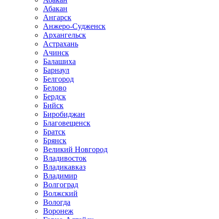
Абакан
Ангарск
Анжеро-Судженск
Архангельск
Астрахань
Ачинск
Балашиха
Барнаул
Белгород
Белово
Бердск
Бийск
Биробиджан
Благовещенск
Братск
Брянск
Великий Новгород
Владивосток
Владикавказ
Владимир
Волгоград
Волжский
Вологда
Воронеж