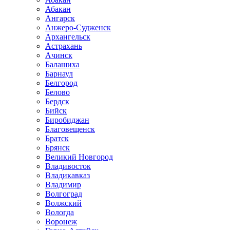
Абакан
Ангарск
Анжеро-Судженск
Архангельск
Астрахань
Ачинск
Балашиха
Барнаул
Белгород
Белово
Бердск
Бийск
Биробиджан
Благовещенск
Братск
Брянск
Великий Новгород
Владивосток
Владикавказ
Владимир
Волгоград
Волжский
Вологда
Воронеж