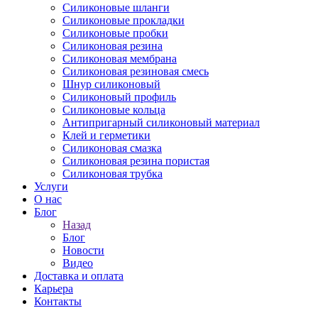
Силиконовые шланги
Силиконовые прокладки
Силиконовые пробки
Силиконовая резина
Силиконовая мембрана
Силиконовая резиновая смесь
Шнур силиконовый
Силиконовый профиль
Силиконовые кольца
Антипригарный силиконовый материал
Клей и герметики
Силиконовая смазка
Силиконовая резина пористая
Силиконовая трубка
Услуги
О нас
Блог
Назад
Блог
Новости
Видео
Доставка и оплата
Карьера
Контакты