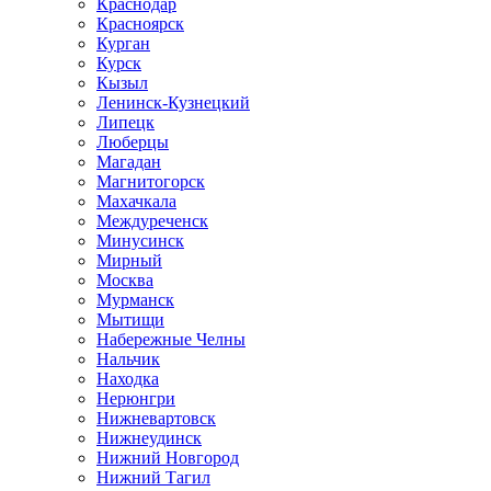
Краснодар
Красноярск
Курган
Курск
Кызыл
Ленинск-Кузнецкий
Липецк
Люберцы
Магадан
Магнитогорск
Махачкала
Междуреченск
Минусинск
Мирный
Москва
Мурманск
Мытищи
Набережные Челны
Нальчик
Находка
Нерюнгри
Нижневартовск
Нижнеудинск
Нижний Новгород
Нижний Тагил