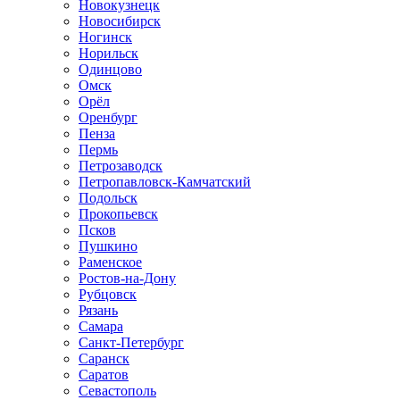
Новокузнецк
Новосибирск
Ногинск
Норильск
Одинцово
Омск
Орёл
Оренбург
Пенза
Пермь
Петрозаводск
Петропавловск-Камчатский
Подольск
Прокопьевск
Псков
Пушкино
Раменское
Ростов-на-Дону
Рубцовск
Рязань
Самара
Санкт-Петербург
Саранск
Саратов
Севастополь