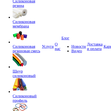
Силиконовая
резина
Силиконовая
мембрана
Блог
О
Доставка
Силиконовая
Услуги
Новости
Кар
нас
и оплата
резиновая смесь
Видео
Шнур
силиконовый
Силиконовый
профиль