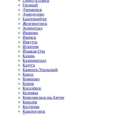
Горно-Алтайск
Грозный
Дзержинск
Домодедово
Екатеринбург
Железногорск
Зеленоград
Иваново
Ижевск
Иркутск
Искитим
Йошкар-Ола
Казань
Калининград
Калуга
Каменск-Уральский
Канск
Кемерово
Киров
Киселёвск
Коломна
Комсомольск-на-Амуре
Королёв
Кострома
Красногорск