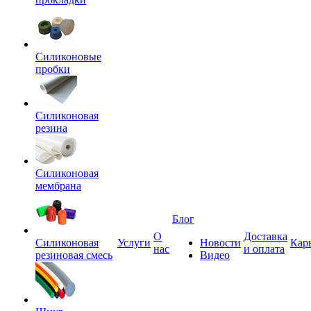
Силиконовые
пробки
Силиконовая
резина
Силиконовая
мембрана
Блог
О
Доставка
Силиконовая
Услуги
Новости
Кар
нас
и оплата
резиновая смесь
Видео