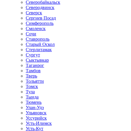
Северобайкальск
Северодвинск
Северск
Сергиев Посад
Симферополь
Смоленск
Сочи
Ставрополь
Старый Оскол
Стерлитамак
Сургут
Сыктывкар
Таганрог
Тамбов
Тверь
Тольятти
Томск
Тула
Тында
Тюмень
Улан-Удэ
Ульяновск
Уссурийск
Усть-Илимск
Усть-Кут