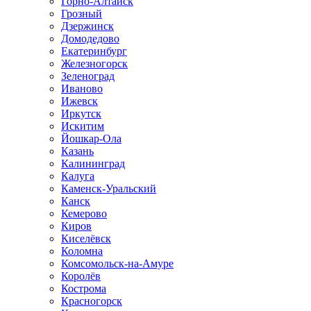
Горно-Алтайск
Грозный
Дзержинск
Домодедово
Екатеринбург
Железногорск
Зеленоград
Иваново
Ижевск
Иркутск
Искитим
Йошкар-Ола
Казань
Калининград
Калуга
Каменск-Уральский
Канск
Кемерово
Киров
Киселёвск
Коломна
Комсомольск-на-Амуре
Королёв
Кострома
Красногорск