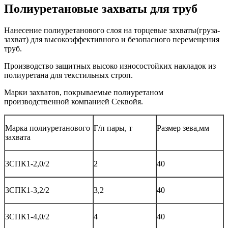
Полиуретановые захваты для труб
Нанесение полиуретанового слоя на торцевые захваты(груза-
захват) для высокоэффективного и безопасного перемещения
труб.
Производство защитных высоко износостойких накладок из
полиуретана для текстильных строп.
Марки захватов, покрываемые полиуретаном
производственной компанией Секвойя.
Марка полиуретанового
Г/п пары, т
Размер зева,мм
захвата
3СПК1-2,0/2
2
40
3СПК1-3,2/2
3,2
40
3СПК1-4,0/2
4
40