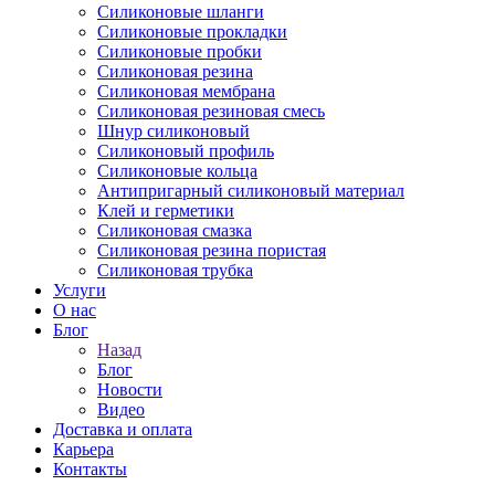
Силиконовые шланги
Силиконовые прокладки
Силиконовые пробки
Силиконовая резина
Силиконовая мембрана
Силиконовая резиновая смесь
Шнур силиконовый
Силиконовый профиль
Силиконовые кольца
Антипригарный силиконовый материал
Клей и герметики
Силиконовая смазка
Силиконовая резина пористая
Силиконовая трубка
Услуги
О нас
Блог
Назад
Блог
Новости
Видео
Доставка и оплата
Карьера
Контакты