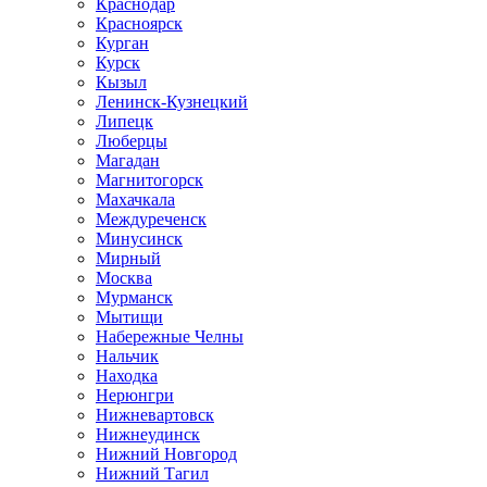
Краснодар
Красноярск
Курган
Курск
Кызыл
Ленинск-Кузнецкий
Липецк
Люберцы
Магадан
Магнитогорск
Махачкала
Междуреченск
Минусинск
Мирный
Москва
Мурманск
Мытищи
Набережные Челны
Нальчик
Находка
Нерюнгри
Нижневартовск
Нижнеудинск
Нижний Новгород
Нижний Тагил