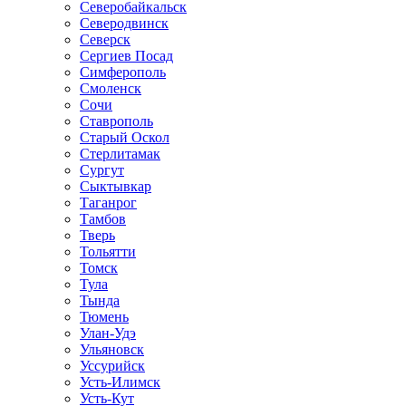
Северобайкальск
Северодвинск
Северск
Сергиев Посад
Симферополь
Смоленск
Сочи
Ставрополь
Старый Оскол
Стерлитамак
Сургут
Сыктывкар
Таганрог
Тамбов
Тверь
Тольятти
Томск
Тула
Тында
Тюмень
Улан-Удэ
Ульяновск
Уссурийск
Усть-Илимск
Усть-Кут