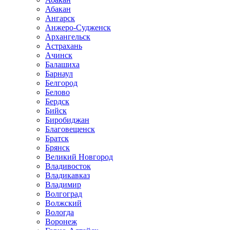
Абакан
Ангарск
Анжеро-Судженск
Архангельск
Астрахань
Ачинск
Балашиха
Барнаул
Белгород
Белово
Бердск
Бийск
Биробиджан
Благовещенск
Братск
Брянск
Великий Новгород
Владивосток
Владикавказ
Владимир
Волгоград
Волжский
Вологда
Воронеж