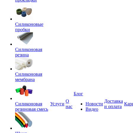
Силиконовые
пробки
Силиконовая
резина
Силиконовая
мембрана
Блог
О
Доставка
Силиконовая
Услуги
Новости
Кар
нас
и оплата
резиновая смесь
Видео