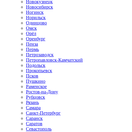
Новокузнецк
Новосибирск
Ногинск
Норильск
Одинцово
Омск
Орёл
Оренбург
Пенза
Пермь
Петрозаводск
Петропавловск-Камчатский
Подольск
Прокопьевск
Псков
Пушкино
Раменское
Ростов-на-Дону
Рубцовск
Рязань
Самара
Санкт-Петербург
Саранск
Саратов
Севастополь