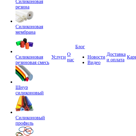
Силиконовая
резина
Силиконовая
мембрана
Блог
О
Доставка
Силиконовая
Услуги
Новости
Кар
нас
и оплата
резиновая смесь
Видео
Шнур
силиконовый
Силиконовый
профиль